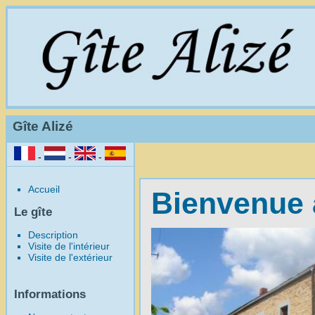
Gîte Alizé
-
-
-
Accueil
Bienvenue a
Le gîte
Description
Visite de l'intérieur
Visite de l'extérieur
Informations